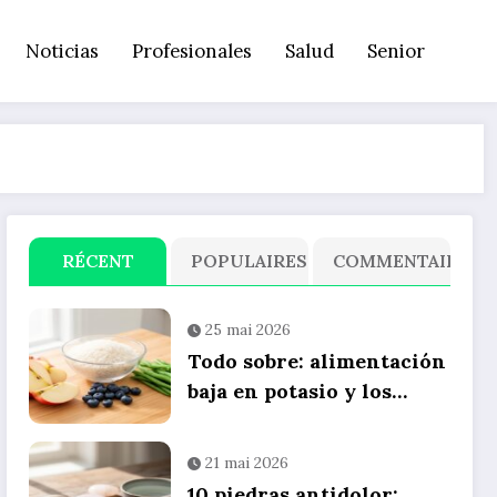
Noticias
Profesionales
Salud
Senior
RÉCENT
POPULAIRES
COMMENTAIRE
25 mai 2026
Todo sobre: alimentación
baja en potasio y los
mejores snacks
saludables para tu dieta
21 mai 2026
diaria
10 piedras antidolor: