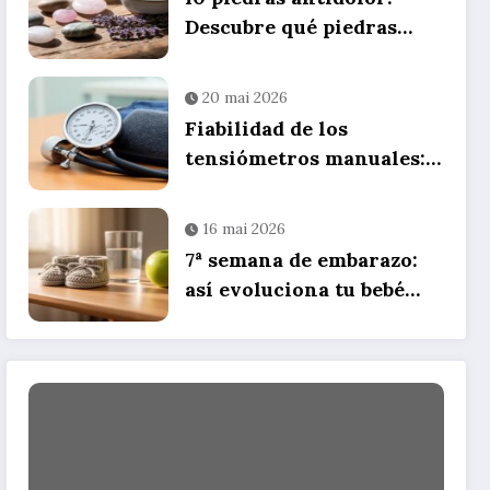
Descubre qué piedras
para aliviar nuestros
dolores utilizando
20 mai 2026
litoterapia
Fiabilidad de los
tensiómetros manuales:
guía completa,
comparativa de precios y
16 mai 2026
consejos de uso
7ª semana de embarazo:
así evoluciona tu bebé
durante el segundo mes
de gestación