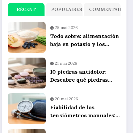
RÉCENT
POPULAIRES
COMMENTAIRE
25 mai 2026
Todo sobre: alimentación
baja en potasio y los
mejores snacks
saludables para tu dieta
21 mai 2026
diaria
10 piedras antidolor:
Descubre qué piedras
para aliviar nuestros
dolores utilizando
20 mai 2026
litoterapia
Fiabilidad de los
tensiómetros manuales:
guía completa,
comparativa de precios y