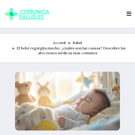
Aller
au
contenu
Accueil
Salud
El bebé regurgita mucho: ¿cuáles son las causas? Descubre las
afecciones médicas más comunes