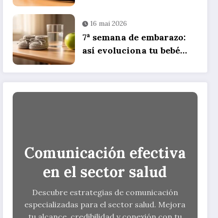
guía completa,
comparativa de precios y
16 mai 2026
consejos de uso
7ª semana de embarazo:
así evoluciona tu bebé
durante el segundo mes
de gestación
Comunicación efectiva
en el sector salud
Descubre estrategias de comunicación
especializadas para el sector salud. Mejora
tu alcance, credibilidad y conexión con tu