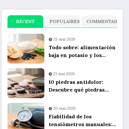
RÉCENT
POPULAIRES
COMMENTAIRE
25 mai 2026
Todo sobre: alimentación
baja en potasio y los
mejores snacks
saludables para tu dieta
21 mai 2026
diaria
10 piedras antidolor:
Descubre qué piedras
para aliviar nuestros
dolores utilizando
20 mai 2026
litoterapia
Fiabilidad de los
tensiómetros manuales: