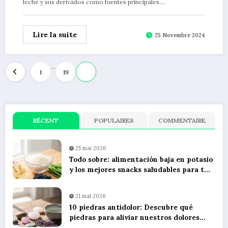
leche y sus derivados como fuentes principales.…
Lire la suite
25 Novembre 2024
Pagination
…
1
19
20
des
publications
RÉCENT
POPULAIRES
COMMENTAIRE
25 mai 2026
Todo sobre: alimentación baja en potasio
y los mejores snacks saludables para tu
dieta diaria
21 mai 2026
10 piedras antidolor: Descubre qué
piedras para aliviar nuestros dolores
utilizando litoterapia