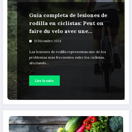
Guía completa de lesiones de
rodilla en ciclistas: Peut on
faire du velo avec une
tendinite au genou?
13 Décembre 2024
Las lesiones de rodilla representan uno de los
problemas más frecuentes entre los ciclistas,
afectando…
Lire la suite