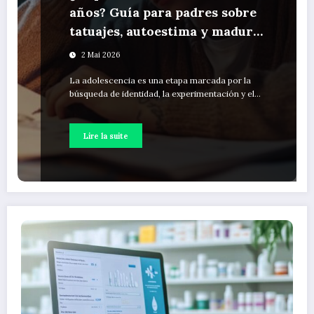
años? Guía para padres sobre
tatuajes, autoestima y madurez
emocional en adolescentes
2 Mai 2026
La adolescencia es una etapa marcada por la
búsqueda de identidad, la experimentación y el…
Lire la suite