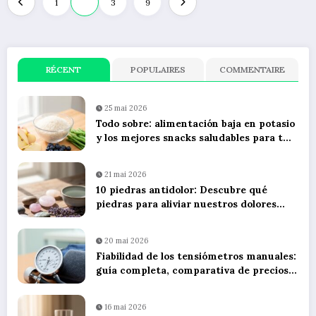
1
2
3
9
des
publications
RÉCENT
POPULAIRES
COMMENTAIRE
25 mai 2026
Todo sobre: alimentación baja en potasio
y los mejores snacks saludables para tu
dieta diaria
21 mai 2026
10 piedras antidolor: Descubre qué
piedras para aliviar nuestros dolores
utilizando litoterapia
20 mai 2026
Fiabilidad de los tensiómetros manuales:
guía completa, comparativa de precios y
consejos de uso
16 mai 2026